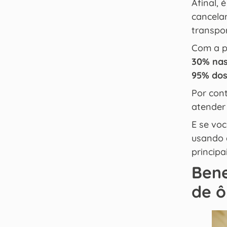
Afinal,
cancela
transpo
Com a p
30% nas
95% dos
Por con
atender
E se vo
usando 
principa
Bene
de ô