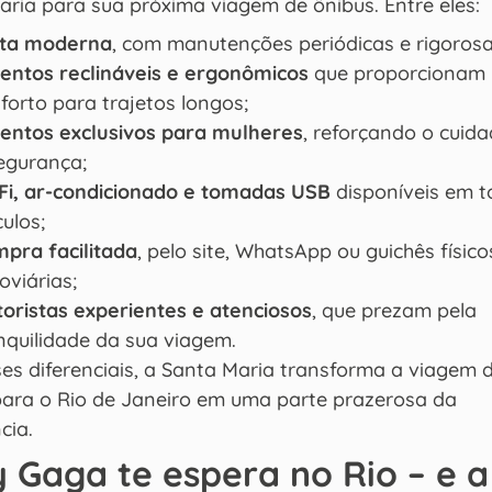
ria para sua próxima viagem de ônibus. Entre eles:
ota moderna
, com manutenções periódicas e rigorosa
entos reclináveis e ergonômicos
que proporcionam
forto para trajetos longos;
entos exclusivos para mulheres
, reforçando o cuid
egurança;
Fi, ar-condicionado e tomadas USB
disponíveis em t
culos;
pra facilitada
, pelo site, WhatsApp ou guichês físic
oviárias;
oristas experientes e atenciosos
, que prezam pela
nquilidade da sua viagem.
es diferenciais, a Santa Maria transforma a viagem 
para o Rio de Janeiro em uma parte prazerosa da
cia.
 Gaga te espera no Rio – e a