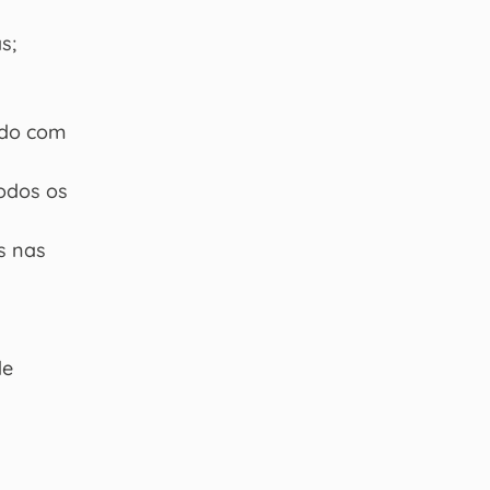
s;
ado com
odos os
os nas
de