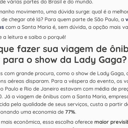
 de várias partes do Brasil e do mundo.
anho movimento, uma dúvida surge: qual é a melho
 de chegar até lá?
Para quem parte de São Paulo, a
us
com a Santa Maria é, sem dúvida, a opção mais va
 a leitura e saiba o porquê!
que fazer sua viagem de ôni
r para o show da Lady Gaga?
s com grande procura, como o show de Lady Gaga, 
ns aéreas disparam. Para a véspera do evento, os v
ão Paulo e Rio de Janeiro estavam com média de pre
0. Já a viagem de ônibus com a Santa Maria, empres
ida pela qualidade de seus serviços, custa a partir d
ionando uma economia de
77%
.
 mais econômica, essa escolha oferece
maior previsi