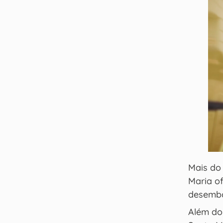
Mais do
Maria o
desemb
Além d