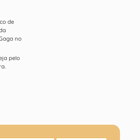
ico de
ida
 Gaga no
eja pelo
ra.