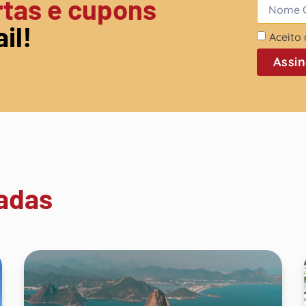
rtas e cupons
il!
Aceito
Assin
nadas