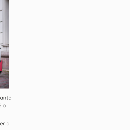
Santa
é o
er a