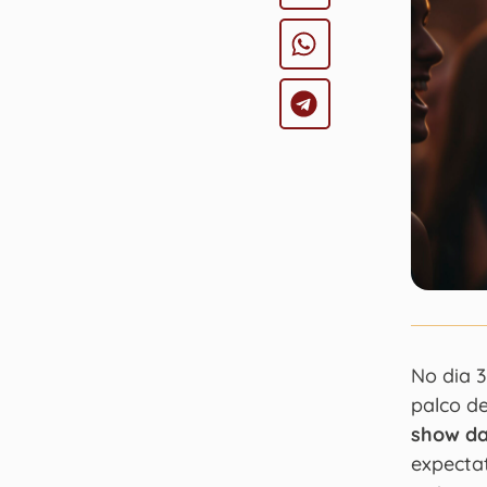
No dia 3
palco d
show d
expectat