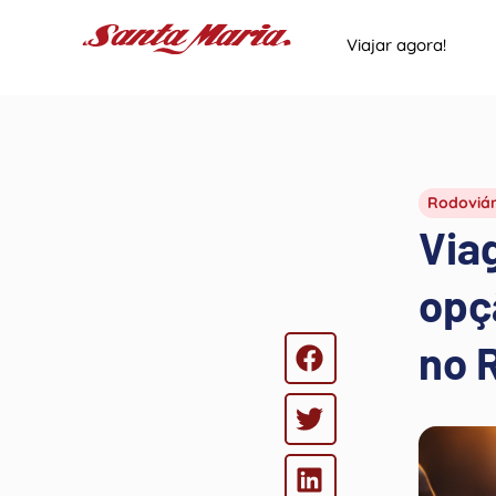
Viajar agora!
Rodoviár
Via
opç
no 