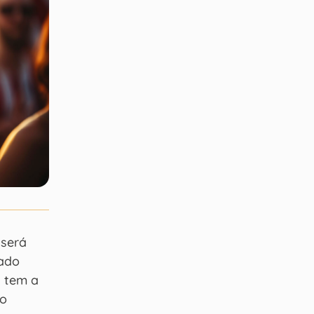
 será
dado
a tem a
do