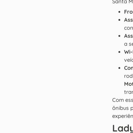
Santa Ma
Fr
Ass
con
Ass
a s
Wi-
veí
Com
rod
Mot
tra
Com ess
ônibus 
experiên
Lady