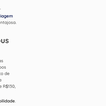
r
viagem
ntajosa.
bus
as
oos
ço de
a
e R$130,
bilidade
.