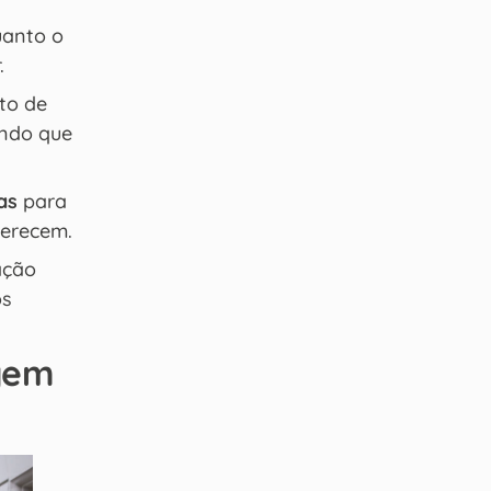
uanto o
.
to de
endo que
as
para
merecem.
ação
os
gem