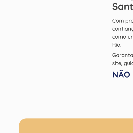
Sant
Com preç
confianç
como um
Rio.
Garanta 
site, gu
NÃO 