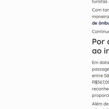
turistas
Com tam
maneira
de ônib
Continue
Por 
ao i
Em data
passage
entre S
R$567,0
reconhec
proporc
Além de