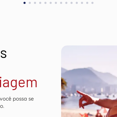
is
viagem
 você possa se
to.