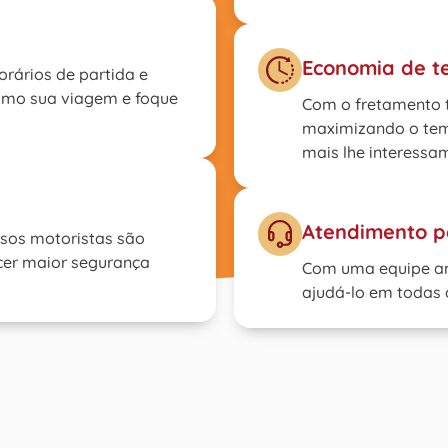
Economia de 
orários de partida e
imo sua viagem e foque
Com o fretamento t
maximizando o tem
mais lhe interessa
Atendimento p
ssos motoristas são
ecer maior segurança
Com uma equipe am
ajudá-lo em todas 