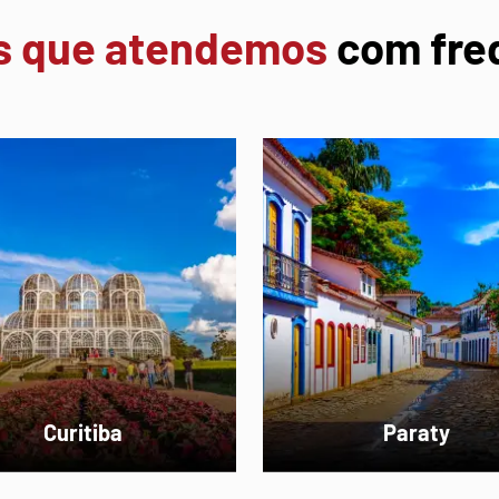
s que atendemos
com fre
Paraty
Angra dos Reis