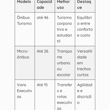
Modelo
Capacid
Melhor
Destaq
ade
uso
ue
Ônibus
até 46
Turismo
Equilíbri
Turismo
corpora
o entre
tivo e
conforto
estudan
e custo
til
Micro-
Até 26
Transpo
Versatili
ônibus
rte
dade
urbano
em
ou
trechos
escolar
curtos
Vans
Até 15
Transfer
Agilidad
Executiv
s e
e e
as
rotas
discriçã
executiv
o
as