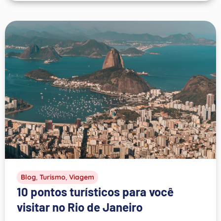
Blog
,
Turismo
,
Viagem
10 pontos turísticos para você
visitar no Rio de Janeiro