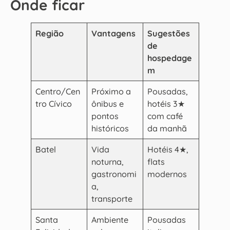
Onde ficar
Região
Vantagens
Sugestões
de
hospedage
m
Centro/Cen
Próximo a
Pousadas,
tro Cívico
ônibus e
hotéis 3★
pontos
com café
históricos
da manhã
Batel
Vida
Hotéis 4★,
noturna,
flats
gastronomi
modernos
a,
transporte
Santa
Ambiente
Pousadas